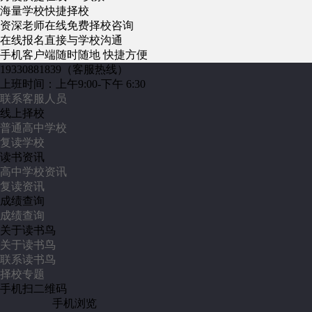
海量学校
快捷择校
资深老师
在线免费择校咨询
在线报名
直接与学校沟通
手机客户端
随时随地 快捷方便
19330881839
（客服热线）
上班时间：上午9:00-下午 6:30
联系客服人员
线上择校
普通高中学校
复读学校
读书资讯
高中学校资讯
复读资讯
成绩查询
成绩查询
关于读书鸟
关于读书鸟
联系读书鸟
择校专题
手机扫二维码
手机浏览