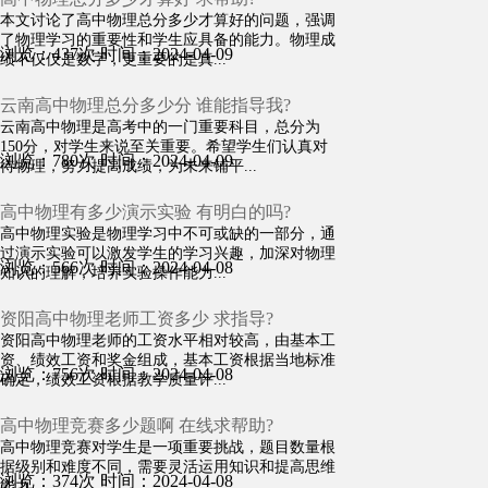
本文讨论了高中物理总分多少才算好的问题，强调
了物理学习的重要性和学生应具备的能力。物理成
浏览：437次
时间：2024-04-09
绩不仅仅是数字，更重要的是真...
云南高中物理总分多少分 谁能指导我?
云南高中物理是高考中的一门重要科目，总分为
150分，对学生来说至关重要。希望学生们认真对
浏览：780次
时间：2024-04-09
待物理，努力提高成绩，为未来铺平...
高中物理有多少演示实验 有明白的吗?
高中物理实验是物理学习中不可或缺的一部分，通
过演示实验可以激发学生的学习兴趣，加深对物理
浏览：566次
时间：2024-04-08
知识的理解，培养实验操作能力...
资阳高中物理老师工资多少 求指导?
资阳高中物理老师的工资水平相对较高，由基本工
资、绩效工资和奖金组成，基本工资根据当地标准
浏览：756次
时间：2024-04-08
确定，绩效工资根据教学质量评...
高中物理竞赛多少题啊 在线求帮助?
高中物理竞赛对学生是一项重要挑战，题目数量根
据级别和难度不同，需要灵活运用知识和提高思维
浏览：374次
时间：2024-04-08
能力