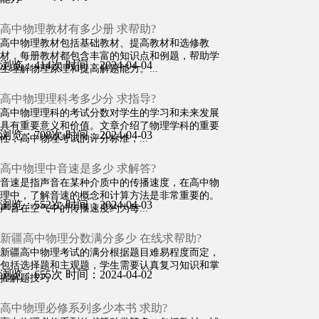
高中物理教材有多少册 求帮助?
高中物理教材包括基础教材、提高教材和选修教
材，每册教材都包含丰富的知识点和例题，帮助学
浏览：414次
时间：2024-04-04
生理解物理原理和提高解题能力。...
高中物理理科考多少分 求指导?
高中物理理科的考试分数对学生的学习和未来发展
具有重要意义和价值。文章介绍了物理学科的重要
浏览：708次
时间：2024-04-03
性，高中物理考试的评分标准，...
高中物理中音速是多少 求解答?
音速是指声音在某种介质中的传播速度，在高中物
理中，了解音速的概念和计算方法是非常重要的。
浏览：552次
时间：2024-04-03
声音在空气中的传播速度约为每...
新疆高中物理分数满分多少 在线求帮助?
新疆高中物理考试的满分根据题目难易程度而定，
包括选择题和主观题，学生需要认真复习知识和掌
浏览：655次
时间：2024-04-02
握解题技巧
高中物理必修系列多少本书 求助?