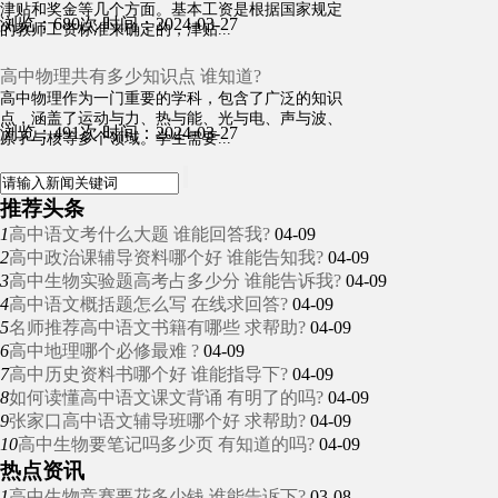
津贴和奖金等几个方面。基本工资是根据国家规定
浏览：680次
时间：2024-03-27
的教师工资标准来确定的，津贴...
高中物理共有多少知识点 谁知道?
高中物理作为一门重要的学科，包含了广泛的知识
点，涵盖了运动与力、热与能、光与电、声与波、
浏览：491次
时间：2024-03-27
原子与核等多个领域。学生需要...
推荐头条
1
高中语文考什么大题 谁能回答我?
04-09
2
高中政治课辅导资料哪个好 谁能告知我?
04-09
3
高中生物实验题高考占多少分 谁能告诉我?
04-09
4
高中语文概括题怎么写 在线求回答?
04-09
5
名师推荐高中语文书籍有哪些 求帮助?
04-09
6
高中地理哪个必修最难 ?
04-09
7
高中历史资料书哪个好 谁能指导下?
04-09
8
如何读懂高中语文课文背诵 有明了的吗?
04-09
9
张家口高中语文辅导班哪个好 求帮助?
04-09
10
高中生物要笔记吗多少页 有知道的吗?
04-09
热点资讯
1
高中生物竞赛要花多少钱 谁能告诉下?
03-08