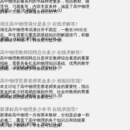
高中物理必修系列的书籍种类繁多，包括教材、辅
导书、习题集等，内容丰富多样，涵盖了高中物理
浏览：741次
时间：2024-04-02
的各个方面。选择适合自己的书...
湖北高中物理满分是多少 在线求解答?
湖北高中物理考试满分并不固定，一般在100分左
右。学生需要注重巩固基础知识和解题技巧，积极
浏览：332次
时间：2024-03-31
参加辅导和练习，持续努力提升物...
高中物理教师招聘总分多少 在线求解答?
高中物理教师招聘总分是评定教师综合素质的重要
指标，需要具备扎实的物理知识基础、优秀的教学
浏览：550次
时间：2024-03-31
技能、丰富的教学经验以及良好...
高中物理竞赛老师奖金多少 谁能回答我?
本文讨论了高中物理竞赛老师奖金的重要性，指出
奖金的多少对老师的激励作用、社会对教师的尊重
浏览：396次
时间：2024-03-30
和对教育的投资具有重要意义。...
新课标高中物理多少本书 在线求指导?
新课标高中物理一共有两本教材，分别是必修一和
必修二，覆盖了高中物理的各个知识点和技能要
浏览：550次
时间：2024-03-29
求。除了教材外，学生还可以选择...