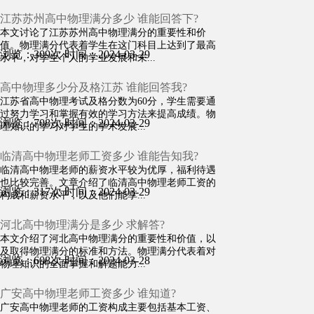
江苏苏州高中物理满分多少 谁能回答下?
本文讨论了江苏苏州高中物理满分的重要性和价
值。物理满分代表着学生在这门科目上达到了最高
浏览：309次
时间：2024-03-29
水平，对学生个人的学业发展和未...
高中物理多少分及格江苏 谁能回答我?
江苏省高中物理考试及格分数为60分，学生需要通
过努力学习和掌握有效的学习方法来提高成绩。物
浏览：708次
时间：2024-03-29
理知识的学习对学生的学术发展...
临清高中物理老师工资多少 谁能告知我?
临清高中物理老师的薪资水平较为优厚，福利待遇
也比较完善。文章介绍了临清高中物理老师工资的
浏览：317次
时间：2024-03-29
构成和薪资水平，以及他们能享...
河北高中物理满分是多少 求解答?
本文介绍了河北高中物理满分的重要性和价值，以
及取得物理满分的标准和方法。物理满分代表着对
浏览：608次
时间：2024-03-28
物理知识的全面掌握和解题能力...
广安高中物理老师工资多少 谁知道?
广安高中物理老师的工资构成主要包括基本工资、