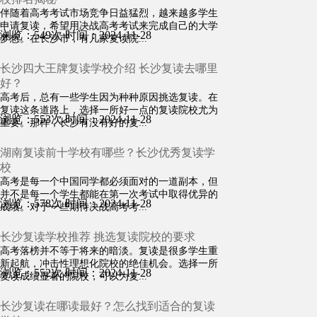
伴随着高考考试市场竞争日益猛烈，越来越多学生
申请复读，希望用决战高考考试来完成自己的大学
浏览：549次
时间：2024-11-28
梦想。在长沙市，有几家复读院...
长沙四大王牌复读学校介绍 长沙复读去哪里
好？
高考后，总有一些学生因为种种原因挑选复读。在
复读这条道路上，选择一所好一点的复读院校尤为
浏览：553次
时间：2024-11-28
重要。那样，长沙有没有好的复...
湖南复读前十学校有哪些？长沙优秀复读学
校
高考是每一个中国同学都必须面对的一道副本，但
并不是每一个学生都能在第一次考试中取得优异的
浏览：578次
时间：2024-11-28
成绩。对于一些期待决战高考考...
长沙复读学校推荐 挑选复读院校的要求
高考落榜并不等于将来的暗淡。复读是很多学生重
新起航，冲击性理想化院校的绝佳机会。选择一所
浏览：552次
时间：2024-11-28
复读成绩显著的院校，可以为复...
长沙复读在哪读最好？怎么找到适合的复读