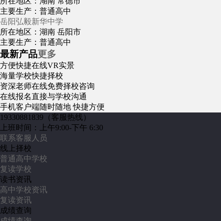
所在地区：湖南 常德市
主要生产：普通高中
岳阳弘毅新华中学
所在地区：湖南 岳阳市
主要生产：普通高中
最新产品
更多
方便快捷
在线VR实景
海量学校
快捷择校
资深老师
在线免费择校咨询
在线报名
直接与学校沟通
手机客户端
随时随地 快捷方便
19330881839
（客服热线）
上班时间：上午9:00-下午 6:30
联系客服人员
线上择校
普通高中学校
复读学校
读书资讯
高中学校资讯
复读资讯
成绩查询
成绩查询