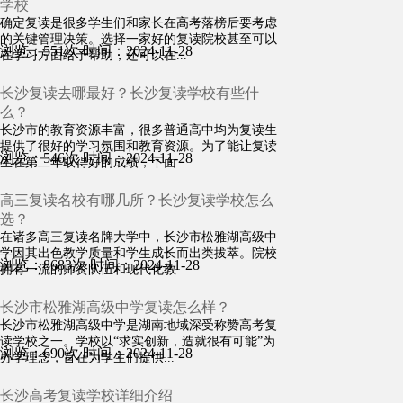
学校
确定复读是很多学生们和家长在高考落榜后要考虑
的关键管理决策。选择一家好的复读院校甚至可以
浏览：551次
时间：2024-11-28
在学习方面给予帮助，还可以在...
长沙复读去哪最好？长沙复读学校有些什
么？
长沙市的教育资源丰富，很多普通高中均为复读生
提供了很好的学习氛围和教育资源。为了能让复读
浏览：546次
时间：2024-11-28
生在第二年取得好的成绩，下面...
高三复读名校有哪几所？长沙复读学校怎么
选？
在诸多高三复读名牌大学中，长沙市松雅湖高级中
学因其出色教学质量和学生成长而出类拔萃。院校
浏览：8683次
时间：2024-11-28
拥有一流的师资队伍和现代化教...
长沙市松雅湖高级中学复读怎么样？
长沙市松雅湖高级中学是湖南地域深受称赞高考复
读学校之一。学校以“求实创新，造就很有可能”为
浏览：690次
时间：2024-11-28
办学理念，旨在为学生们提供...
长沙高考复读学校详细介绍