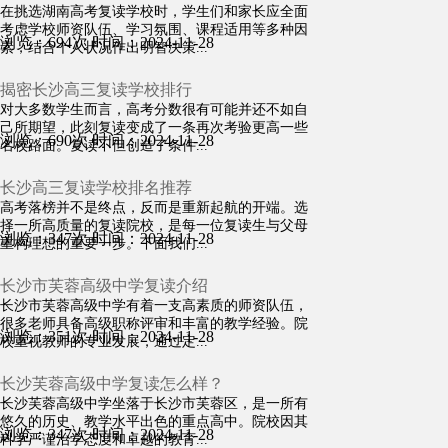
在挑选湖南高考复读学校时，学生们和家长应全面
考虑学校师资队伍、学习氛围、课程适用等多种因
浏览：694次
时间：2024-11-28
素，结合个人状况作出明智决策...
揭密长沙高三复读学校排行
对大多数学生而言，高考分数很有可能并还不如自
己所期望，此刻复读变成了一条再次考验更高一些
浏览：690次
时间：2024-11-28
名校路面。复读不但创造了条件...
长沙高三复读学校排名推荐
高考落榜并不是终点，反而是重新起航的开端。选
择一所高质量的复读院校，是每一位复读生与父母
浏览：347次
时间：2024-11-28
重构理想的重要一步。下面我们...
长沙市芙蓉高级中学复读介绍
长沙市芙蓉高级中学有着一支高素质的师资队伍，
很多老师具备高级职称评审和丰富的教学经验。院
浏览：351次
时间：2024-11-28
校重视教师的专业发展，通过定...
长沙芙蓉高级中学复读怎么样？
长沙芙蓉高级中学坐落于长沙市芙蓉区，是一所有
悠久的历史、教学水平出色的重点高中。院校因其
浏览：347次
时间：2024-11-28
科学严谨治学态度和卓越的教育...