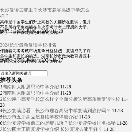
长沙复读去哪里？长沙市麓谷高级中学怎么
样？
高考是中国学生们升上高校的关键所在测试，但并
不是所有学生都能在首次高考时考上理想的大学。
浏览：345次
时间：2024-11-28
对于一些在首次高考时未能实现...
2024长沙最新复读学校排名
伴随着高考考试市场竞争日益猛烈，复读成为了许
多学生和家长的挑选。湖南长沙市做为教育资源丰
浏览：365次
时间：2024-11-27
富的区域，复读院校诸多，怎样...
推荐头条
1
湖南师大附属思沁中学介绍
11-28
2
湖南师大附属思沁中学介绍
11-28
3
长沙用心高复学校怎么样？全面分析这所高质量复读学校
11-
28
4
长沙复读必看！长沙市麓谷高级中学复读到底好吗？
11-28
5
长沙市五所高品质复读学校详细介绍
11-28
6
长沙复读学校前三的是哪几所？长沙复读学校排名揭秘
11-28
7
长沙四大王牌复读学校介绍 长沙复读去哪里好？
11-28