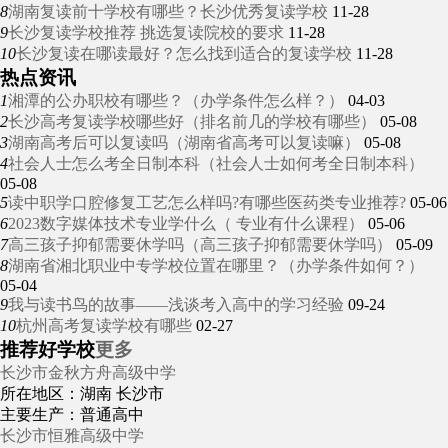
8
湖南复读前十学校有哪些？长沙优秀复读学校
11-28
9
长沙复读学校推荐 挑选复读院校的要求
11-28
10
长沙复读在哪读最好？怎么找到适合的复读学校
11-28
热点资讯
1
湘潭的公办职校有哪些？（办学条件怎么样？）
04-03
2
长沙高考复读学校哪些好（排名前几的学校有哪些）
05-08
3
湖南高考后可以复读吗（湖南省高考可以复读嘛）
05-08
4
社会人士怎么考全日制本科（社会人士如何考全日制本科）
05-08
5
读中职学口腔修复工艺怎么样吗?有哪些医药类专业推荐?
05-06
6
2023数字媒体技术专业学什么（ 专业有什么课程）
05-06
7
高三孩子抑郁需要休学吗（高三孩子抑郁需要休学吗）
05-09
8
湖南省湘北职业中专学校位置在哪里？（办学条件如何？）
05-04
9
我与读书鸟的故事——浅谈考入高中的学习经验
09-24
10
杭州高考复读学校有哪些
02-27
推荐好学校
更多
长沙市金秋方舟高级中学
所在地区：湖南 长沙市
主要生产：普通高中
长沙市恒雅高级中学