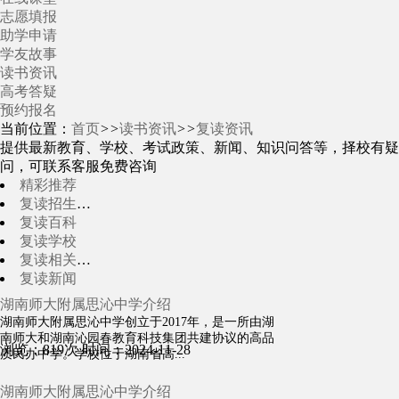
志愿填报
助学申请
学友故事
读书资讯
高考答疑
预约报名
当前位置：
首页
>>
读书资讯
>>
复读资讯
提供最新教育、学校、考试政策、新闻、知识问答等，择校有疑
问，可联系客服免费咨询
精彩推荐
复读招生简章
复读百科
复读学校
复读相关资讯
复读新闻
湖南师大附属思沁中学介绍
湖南师大附属思沁中学创立于2017年，是一所由湖
南师大和湖南沁园春教育科技集团共建协议的高品
浏览：819次
时间：2024-11-28
质民办中学。学校位于湖南省高...
湖南师大附属思沁中学介绍