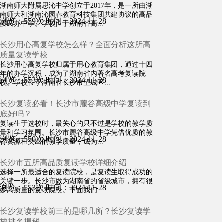
湖南师大附属思沁中学创立于2017年，是一所由湖
南师大和湖南沁园春教育科技集团共建协议的高品
浏览：559次
时间：2024-11-28
质民办中学。学校位于湖南省高...
长沙用心高复学校怎么样？全面分析这所高
质量复读学校
长沙用心高复学校归属于用心教育集团，通过十四
年的办学沉积，成为了湖南省内著名高考复读院
浏览：553次
时间：2024-11-28
校。学校位于湖南省长沙市望城区...
长沙复读必看！长沙市麓谷高级中学复读到
底好吗？
复读生于选校时，最关心的只不过是学校的教学质
量和学习氛围。长沙市麓谷高级中学凭借优质的教
浏览：550次
时间：2024-11-28
育资源和突出的教学质量，成为...
长沙市五所高品质复读学校详细介绍
选择一所最适合的复读院校，是复读生取得成功的
关键一步。长沙市做为湖南省的省级城市，拥有很
浏览：553次
时间：2024-11-28
多高质量的复读院校。下面我们...
长沙复读学校前三的是哪几所？长沙复读学
校排名揭秘