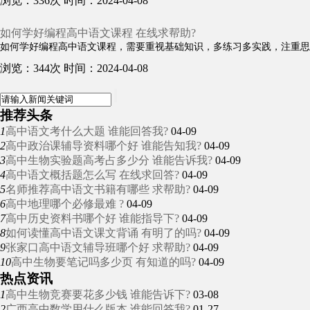
浏览：336次
时间：2024-04-08
如何学好编程高中语文课程 在线求帮助?
如何学好编程高中语文课程，需要重视基础知识，多练习多实践，注重思维
浏览：344次
时间：2024-04-08
推荐头条
1
高中语文考什么大题 谁能回答我?
04-09
2
高中政治课辅导资料哪个好 谁能告知我?
04-09
3
高中生物实验题高考占多少分 谁能告诉我?
04-09
4
高中语文概括题怎么写 在线求回答?
04-09
5
名师推荐高中语文书籍有哪些 求帮助?
04-09
6
高中地理哪个必修最难 ?
04-09
7
高中历史资料书哪个好 谁能指导下?
04-09
8
如何读懂高中语文课文背诵 有明了的吗?
04-09
9
张家口高中语文辅导班哪个好 求帮助?
04-09
10
高中生物要笔记吗多少页 有知道的吗?
04-09
热点资讯
1
高中生物竞赛要花多少钱 谁能告诉下?
03-08
2
广西高中数学用什么版本 谁能回答我?
01-27