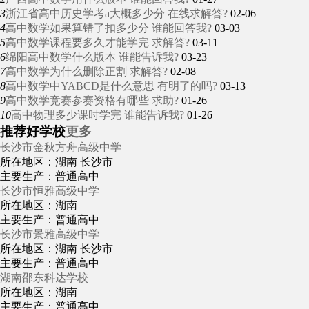
3
浙江省高中历史学考a大概多少分 在线求解答?
02-06
4
高中数学如果算错了扣多少分 谁能回答我?
03-03
5
高中数学课程要多久才能学完 求解答?
03-11
6
绵阳高中数学什么版本 谁能告诉我?
03-23
7
高中数学为什么删除正割 求解答?
02-08
8
高中数学中YABCD是什么意思 有明了的吗?
03-13
9
高中数学竞赛参赛资格有哪些 求助?
01-26
10
高中物理多少课时学完 谁能告诉我?
01-26
推荐好学校
更多
长沙市金秋方舟高级中学
所在地区：湖南 长沙市
主要生产：普通高中
长沙市恒雅高级中学
所在地区：湖南
主要生产：普通高中
长沙市景雅高级中学
所在地区：湖南 长沙市
主要生产：普通高中
湖南邵东科达学校
所在地区：湖南
主要生产：普通高中