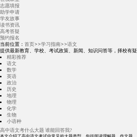
志愿填报
助学申请
学友故事
读书资讯
高考答疑
预约报名
当前位置：
首页
>>
学习指南
>>
语文
提供最新教育、学校、考试政策、新闻、知识问答等，择校有疑
精彩推荐
语文
数学
英语
政治
历史
地理
物理
化学
生物
小语种
高中语文考什么大题 谁能回答我?
本文介绍了高中语文考试中常见的大题类型，包括阅读理解题、作文题、古